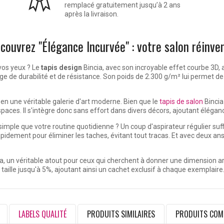
remplacé gratuitement jusqu’à 2 ans
après la livraison.
couvrez "Élégance Incurvée" : votre salon réinve
vos yeux ? Le
tapis design
Bincia, avec son incroyable effet courbe 3D, a
age de durabilité et de résistance. Son poids de 2.300 g/m² lui permet d
n une véritable galerie d'art moderne. Bien que le
tapis de salon
Bincia
spaces. Il s'intègre donc sans effort dans divers décors, ajoutant éléga
si simple que votre routine quotidienne ? Un coup d'aspirateur régulier suf
rapidement pour éliminer les taches, évitant tout tracas. Et avec deux a
a, un véritable atout pour ceux qui cherchent à donner une dimension arti
taille jusqu'à 5%, ajoutant ainsi un cachet exclusif à chaque exemplaire
LABELS QUALITÉ
PRODUITS SIMILAIRES
PRODUITS COM