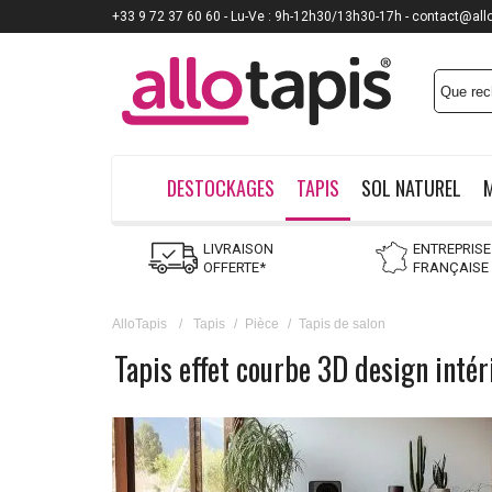
+33 9 72 37 60 60 - Lu-Ve : 9h-12h30/13h30-17h - contact@all
DESTOCKAGES
TAPIS
SOL NATUREL
LIVRAISON
ENTREPRISE
OFFERTE*
FRANÇAISE
AlloTapis
/
Tapis
/
Pièce
/
Tapis de salon
Tapis effet courbe 3D design intér