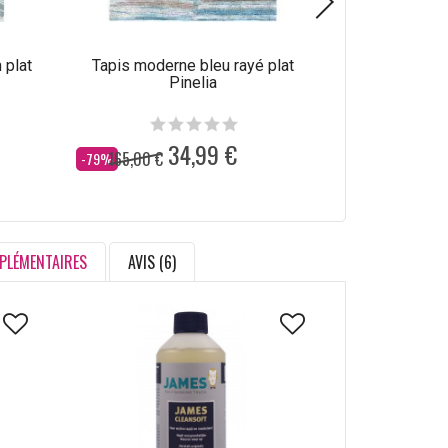
 plat
Tapis moderne bleu rayé plat
Tapis abstrait
Pinelia
34,99 €
165,00 €
165,00 €
Dès
Dès
-79%
-79%
PLÉMENTAIRES
AVIS (6)