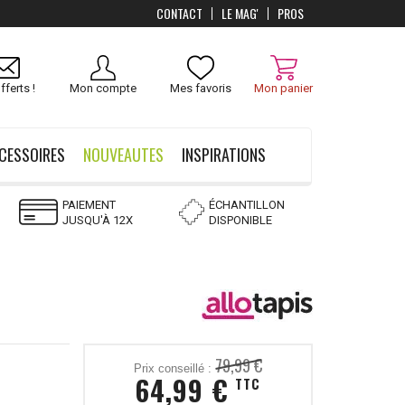
CONTACT
LE MAG'
PROS
Livraison
OFFERTS
dès 100 €
fferts !
Mon compte
Mes favoris
Mon panier
CESSOIRES
NOUVEAUTES
INSPIRATIONS
PAIEMENT
ÉCHANTILLON
JUSQU'À 12X
DISPONIBLE
79,99 €
Prix conseillé :
64,99 €
TTC