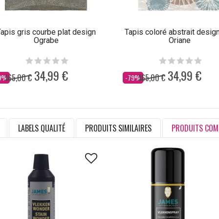
apis gris courbe plat design
Tapis coloré abstrait design
Ograbe
Oriane
34,99 €
34,99 €
165,00 €
165,00 €
s
Dès
9%
-79%
LABELS QUALITÉ
PRODUITS SIMILAIRES
PRODUITS COM