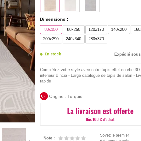
Dimensions :
80x150
80x250
120x170
140x200
160
200x290
240x340
280x370
En stock
Expédié sous
Complétez votre style avec notre tapis effet courbe 3D
intérieur Bincia - Large catalogue de tapis de salon - Li
rapide
Origine : Turquie
Soyez le premier
Note :
à donner un avis