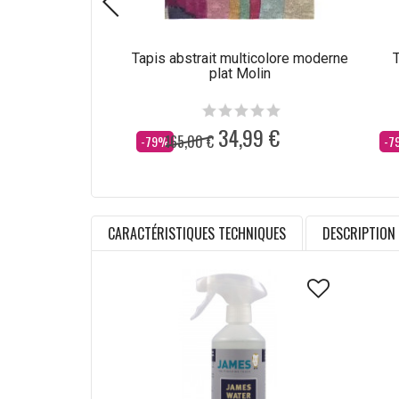
Tapis abstrait multicolore moderne
T
plat Molin
34,99 €
165,00 €
Dès
Dè
-79%
-7
CARACTÉRISTIQUES TECHNIQUES
DESCRIPTION