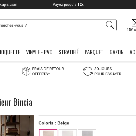
otapis.com
Payez jusqu'à
12x
15€ o
MOQUETTE
VINYLE - PVC
STRATIFIÉ
PARQUET
GAZON
AC
FRAIS DE RETOUR
30 JOURS
OFFERTS*
POUR ESSAYER
ieur Bincia
Coloris :
Beige