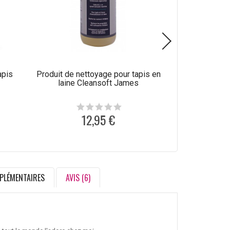
apis
Produit de nettoyage pour tapis en
Produit de n
laine Cleansoft James
synthétique
12,95 €
1
PLÉMENTAIRES
AVIS (6)