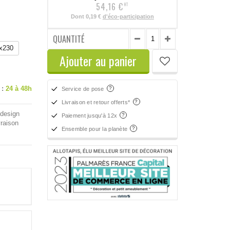
54,16 €
HT
Dont
0,19 €
d'éco-participation
QUANTITÉ
x230
Ajouter au panier
 :
24 à 48h
Service de pose
Livraison et retour offerts*
 design
Paiement jusqu'à 12x
vraison
Ensemble pour la planète