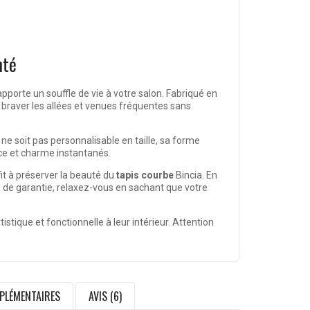
nté
pporte un souffle de vie à votre salon. Fabriqué en
e braver les allées et venues fréquentes sans
 ne soit pas personnalisable en taille, sa forme
nce et charme instantanés.
fit à préserver la beauté du
tapis courbe
Bincia. En
ns de garantie, relaxez-vous en sachant que votre
stique et fonctionnelle à leur intérieur. Attention
.
PLÉMENTAIRES
AVIS (6)