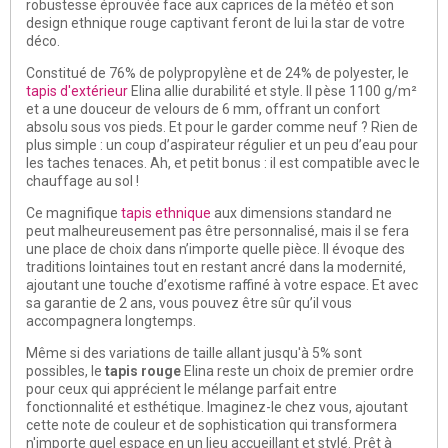
robustesse éprouvée face aux caprices de la météo et son
design ethnique rouge captivant feront de lui la star de votre
déco.
Constitué de 76% de polypropylène et de 24% de polyester, le
tapis d'extérieur
Elina allie durabilité et style. Il pèse 1100 g/m²
et a une douceur de velours de 6 mm, offrant un confort
absolu sous vos pieds. Et pour le garder comme neuf ? Rien de
plus simple : un coup d’aspirateur régulier et un peu d’eau pour
les taches tenaces. Ah, et petit bonus : il est compatible avec le
chauffage au sol !
Ce magnifique
tapis ethnique
aux dimensions standard ne
peut malheureusement pas être personnalisé, mais il se fera
une place de choix dans n’importe quelle pièce. Il évoque des
traditions lointaines tout en restant ancré dans la modernité,
ajoutant une touche d’exotisme raffiné à votre espace. Et avec
sa garantie de 2 ans, vous pouvez être sûr qu’il vous
accompagnera longtemps.
Même si des variations de taille allant jusqu'à 5% sont
possibles, le
tapis rouge
Elina reste un choix de premier ordre
pour ceux qui apprécient le mélange parfait entre
fonctionnalité et esthétique. Imaginez-le chez vous, ajoutant
cette note de couleur et de sophistication qui transformera
n'importe quel espace en un lieu accueillant et stylé. Prêt à