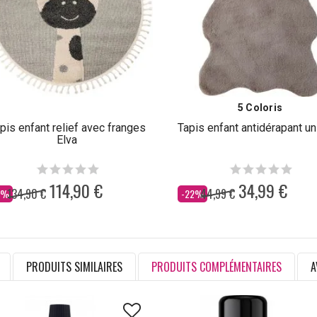
5 Coloris
pis enfant relief avec franges
Tapis enfant antidérapant un
Elva
114,90 €
34,99 €
134,90 €
44,99 €
s
Dès
5%
-22%
PRODUITS SIMILAIRES
PRODUITS COMPLÉMENTAIRES
A