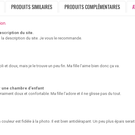
PRODUITS SIMILAIRES
PRODUITS COMPLÉMENTAIRES
A
ion.
description du site.
à la description du site. Je vous le recommande.
oli et doux, mais je le trouve un peu fin. Ma fille l'aime bien donc ça va.
r une chambre d'enfant
vraiment doux et confortable. Ma fille l'adore et il ne glisse pas du tout.
a couleur est fidèle à la photo. Il est bien antidérapant. Un peu plus épais serait 