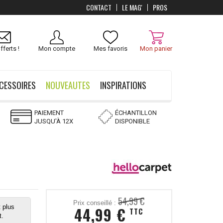
CONTACT
LE MAG'
PROS
Livraison
OFFERTS
dès 100 €
fferts !
Mon compte
Mes favoris
Mon panier
CESSOIRES
NOUVEAUTES
INSPIRATIONS
PAIEMENT
ÉCHANTILLON
JUSQU'À 12X
DISPONIBLE
54,99 €
Prix conseillé :
 plus
44,99 €
TTC
t.