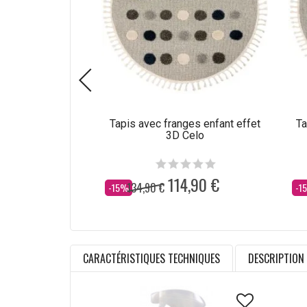
Tapis avec franges enfant effet
Ta
3D Celo
114,90 €
134,90 €
Dès
Dè
-15%
-1
CARACTÉRISTIQUES TECHNIQUES
DESCRIPTION