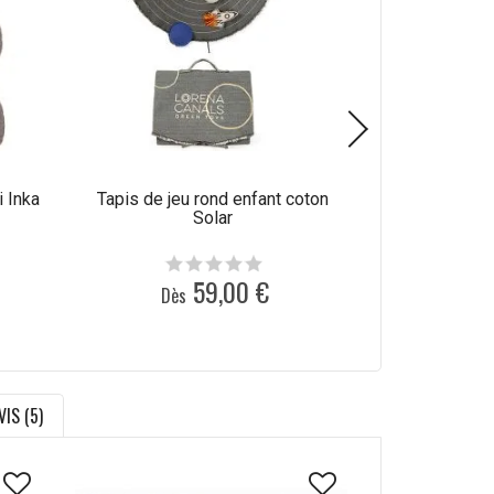
i Inka
Tapis de jeu rond enfant coton
Tapis coton a
Solar
en machin
59,00 €
Dès
Dès
VIS (5)