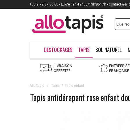
+33 9 72 37 60 60 - Lu-Ve : 9h-12h30/13h30-17h - contact@all
DESTOCKAGES
TAPIS
SOL NATUREL
LIVRAISON
ENTREPRISE
OFFERTE*
FRANÇAISE
AlloTapis
/
Tapis
/
Tapis enfant
Tapis antidérapant rose enfant do