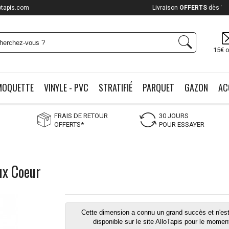
otapis.com
Payez jusqu'à
12x
15€ o
MOQUETTE
VINYLE - PVC
STRATIFIÉ
PARQUET
GAZON
AC
FRAIS DE RETOUR
30 JOURS
OFFERTS*
POUR ESSAYER
ux Coeur
Cette dimension a connu un grand succès et n'est
disponible sur le site AlloTapis pour le momen