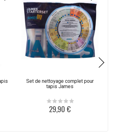
apis
Set de nettoyage complet pour
Produit de net
tapis James
laine C
29,90 €
1