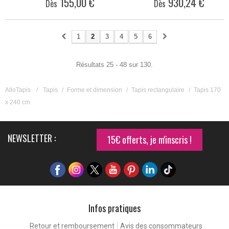
155,00 €
930,24 €
Dès
Dès
1
2
3
4
5
6
Résultats 25 - 48 sur 130.
AlloTapis
/
Tapis
/
Forme et dimension
/
Tapis rectangulaire
/
Tapis 170
x 240 cm
NEWSLETTER :
15€ offerts, je m'inscris !
Infos pratiques
Retour et remboursement
Avis des consommateurs