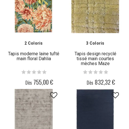
2 Coloris
3 Coloris
Tapis moderne laine tufté
Tapis design recyclé
main floral Dahlia
tissé main courtes
mèches Maze
755,00 €
832,32 €
Dès
Dès