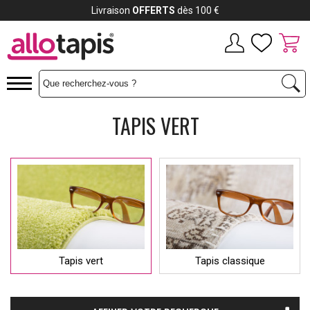
ez jusqu'à
12x
Livraiso
TAPIS VERT
Tapis vert
Tapis classique