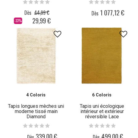
1 077,12 €
Dès
44,99 €
Dès
29,99 €
-33%
4 Coloris
6 Coloris
Tapis longues mèches uni
Tapis uni écologique
moderne tissé main
intérieur et extérieur
Diamond
réversible Lace
339,00 €
499,00 €
Dès
Dès