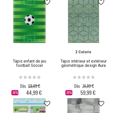
2 Coloris
Tapis enfant de jeu
Tapis intérieur et extérieur
football Soccer
géométrique design Aura
Dès
69,99 €
Dès
74,99 €
44,99 €
59,99 €
-36%
-20%