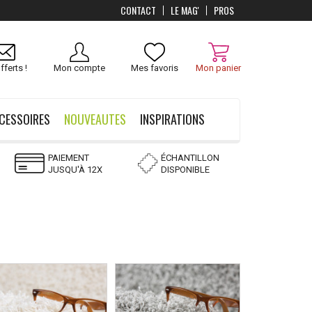
CONTACT
LE MAG'
PROS
Livraison
OFFERTS
dès 100 €
fferts !
Mon compte
Mes favoris
Mon panier
CESSOIRES
NOUVEAUTES
INSPIRATIONS
PAIEMENT
ÉCHANTILLON
JUSQU'À 12X
DISPONIBLE