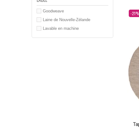
Goodweave
Dès
-21
Laine de Nouvelle-Zélande
Lavable en machine
Ta