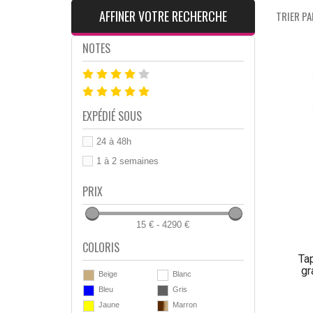
AFFINER VOTRE RECHERCHE
TRIER PAR
NOTES
EXPÉDIÉ SOUS
24 à 48h
1 à 2 semaines
PRIX
15 € - 4290 €
COLORIS
Tap
gr
Beige
Blanc
Bleu
Gris
Jaune
Marron