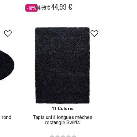
44,99 €
54,99 €
Dès
-18%
11 Coloris
 rond
Tapis uni à longues mèches
rectangle Swirls