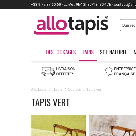
+33 9 72 37 60 60 - Lu-Ve : 9h-12h30/13h30-17h - contact@all
DESTOCKAGES
TAPIS
SOL NATUREL
LIVRAISON
ENTREPRISE
OFFERTE*
FRANÇAISE
AlloTapis
/
Tapis
/
Couleur
/
Tapis vert
TAPIS VERT