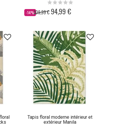
94,99 €
109,99 €
Dès
-14%
floral
Tapis floral moderne intérieur et
cks
extérieur Manila