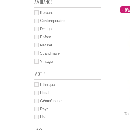
AMBIANCE
Dès
-18
Berbère
Contemporaine
Design
Enfant
Naturel
Scandinave
Vintage
MOTIF
Ethnique
Floral
Géométrique
Rayé
Tap
Uni
LABEL