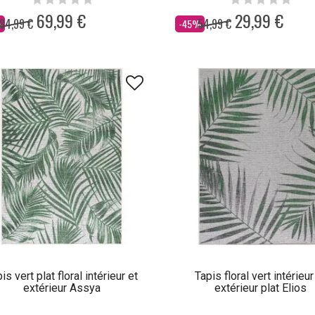
69,99 €
29,99 €
84,99 €
54,99 €
Dès
%
-45%
is vert plat floral intérieur et
Tapis floral vert intérieur
extérieur Assya
extérieur plat Elios