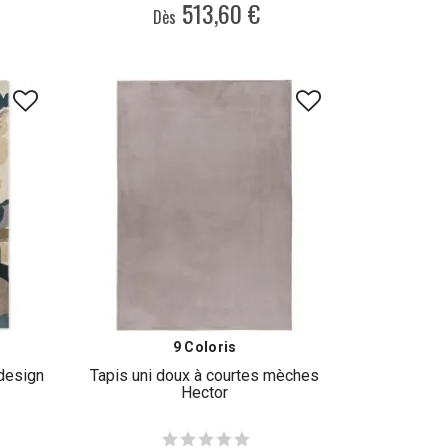
513,60 €
Dès
9 Coloris
 design
Tapis uni doux à courtes mèches
Hector