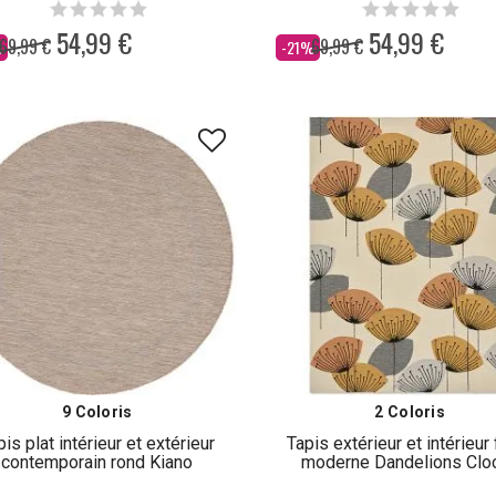
54,99 €
54,99 €
69,99 €
69,99 €
Dès
%
-21%
9 Coloris
2 Coloris
pis plat intérieur et extérieur
Tapis extérieur et intérieur 
contemporain rond Kiano
moderne Dandelions Clo