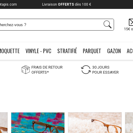
otapis.com
Payez jusqu'à
12x
15€ o
MOQUETTE
VINYLE - PVC
STRATIFIÉ
PARQUET
GAZON
AC
FRAIS DE RETOUR
30 JOURS
OFFERTS*
POUR ESSAYER