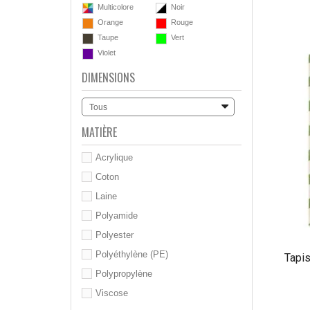
Multicolore
Noir
Orange
Rouge
Taupe
Vert
Violet
DIMENSIONS
Tous
MATIÈRE
Acrylique
Coton
Laine
Polyamide
Polyester
Polyéthylène (PE)
Tapis
Polypropylène
Viscose