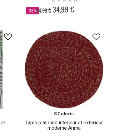
34,99 €
54,99 €
Dès
-36%
8 Coloris
 et
Tapis plat rond intérieur et extérieur
moderne Arima