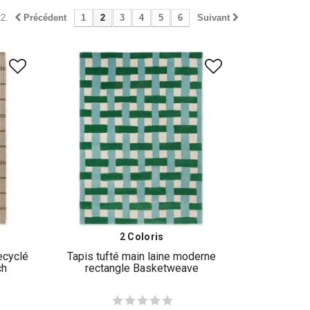
2.
Précédent
1
2
3
4
5
6
Suivant
2 Coloris
recyclé
Tapis tufté main laine moderne
ch
rectangle Basketweave