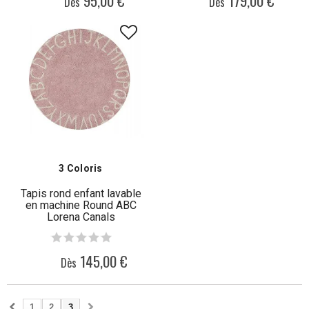
95,00 €
179,00 €
Dès
Dès
3 Coloris
Tapis rond enfant lavable
en machine Round ABC
Lorena Canals
145,00 €
Dès
1
2
3