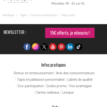
Résultats 49 - 61 sur 61.
AlloTapis
/
Tapis
/
Forme et dimension
/
Tapis rond
NEWSLETTER :
15€ offerts, je m'inscris !
Infos pratiques
Retour et remboursement
Avis des consommateurs
Tapis et paillasson personnalisé
Labels de qualité
Eco-participation
Codes promo
Vos avantages
Cartes cadeaux
Lexique