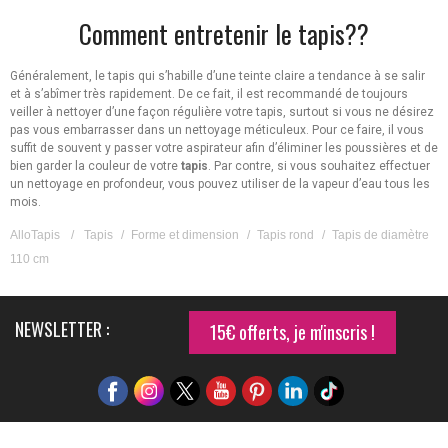
Comment entretenir le tapis??
Généralement, le tapis qui s’habille d’une teinte claire a tendance à se salir
et à s’abîmer très rapidement. De ce fait, il est recommandé de toujours
veiller à nettoyer d’une façon régulière votre tapis, surtout si vous ne désirez
pas vous embarrasser dans un nettoyage méticuleux. Pour ce faire, il vous
suffit de souvent y passer votre aspirateur afin d’éliminer les poussières et de
bien garder la couleur de votre
tapis
. Par contre, si vous souhaitez effectuer
un nettoyage en profondeur, vous pouvez utiliser de la vapeur d’eau tous les
mois.
AlloTapis
/
Tapis
/
Forme et dimension
/
Tapis rond
/
Tapis de diamètre
110 cm
NEWSLETTER :
15€ offerts, je m'inscris !