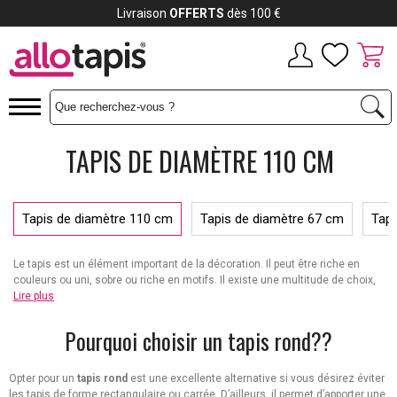
Livraison
OFFERTS
dès 100 €
TAPIS DE DIAMÈTRE 110 CM
Tapis de diamètre 110 cm
Tapis de diamètre 67 cm
Tapi
Le tapis est un élément important de la décoration. Il peut être riche en
couleurs ou uni, sobre ou riche en motifs. Il existe une multitude de choix,
si l’on prend en compte toutes les déclinaisons possibles. Chez AlloTapis,
Lire plus
nous vous proposons une large gamme de tapis pour une décoration
d’exception au sein de votre salle de séjour. Vous êtes à la recherche d’un
Pourquoi choisir un tapis rond??
tapis de diamètre 110 cm
? Nous sommes à votre disposition.
Opter pour un
tapis rond
est une excellente alternative si vous désirez éviter
les tapis de forme rectangulaire ou carrée. D’ailleurs, il permet d’apporter une