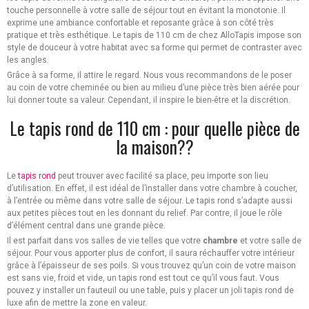
touche personnelle à votre salle de séjour tout en évitant la monotonie. Il
exprime une ambiance confortable et reposante grâce à son côté très
pratique et très esthétique. Le tapis de 110 cm de chez AlloTapis impose son
style de douceur à votre habitat avec sa forme qui permet de contraster avec
les angles.
Grâce à sa forme, il attire le regard. Nous vous recommandons de le poser
au coin de votre cheminée ou bien au milieu d’une pièce très bien aérée pour
lui donner toute sa valeur. Cependant, il inspire le bien-être et la discrétion.
Le tapis rond de 110 cm : pour quelle pièce de
la maison??
Le
tapis rond
peut trouver avec facilité sa place, peu importe son lieu
d’utilisation. En effet, il est idéal de l’installer dans votre chambre à coucher,
à l’entrée ou même dans votre salle de séjour. Le tapis rond s’adapte aussi
aux petites pièces tout en les donnant du relief. Par contre, il joue le rôle
d’élément central dans une grande pièce.
Il est parfait dans vos salles de vie telles que votre
chambre
et votre salle de
séjour. Pour vous apporter plus de confort, il saura réchauffer votre intérieur
grâce à l’épaisseur de ses poils. Si vous trouvez qu’un coin de votre maison
est sans vie, froid et vide, un tapis rond est tout ce qu’il vous faut. Vous
pouvez y installer un fauteuil ou une table, puis y placer un joli tapis rond de
luxe afin de mettre la zone en valeur.