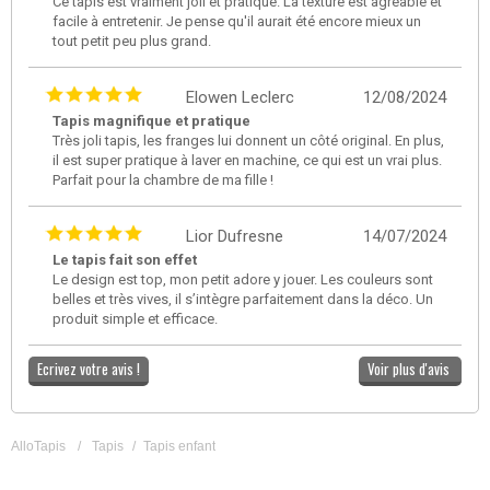
Ce tapis est vraiment joli et pratique. La texture est agréable et
facile à entretenir. Je pense qu'il aurait été encore mieux un
tout petit peu plus grand.
Elowen Leclerc
12/08/2024
Tapis magnifique et pratique
Très joli tapis, les franges lui donnent un côté original. En plus,
il est super pratique à laver en machine, ce qui est un vrai plus.
Parfait pour la chambre de ma fille !
Lior Dufresne
14/07/2024
Le tapis fait son effet
Le design est top, mon petit adore y jouer. Les couleurs sont
belles et très vives, il s’intègre parfaitement dans la déco. Un
produit simple et efficace.
Ecrivez votre avis !
Voir plus d'avis
AlloTapis
/
Tapis
/
Tapis enfant