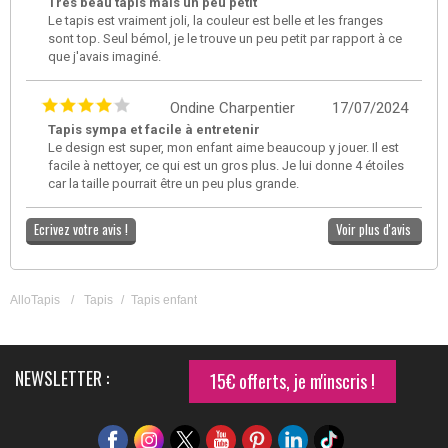
Très beau tapis mais un peu petit
Le tapis est vraiment joli, la couleur est belle et les franges
sont top. Seul bémol, je le trouve un peu petit par rapport à ce
que j'avais imaginé.
Ondine Charpentier
17/07/2024
Tapis sympa et facile à entretenir
Le design est super, mon enfant aime beaucoup y jouer. Il est
facile à nettoyer, ce qui est un gros plus. Je lui donne 4 étoiles
car la taille pourrait être un peu plus grande.
Ecrivez votre avis !
Voir plus d'avis
AlloTapis
/
Tapis
/
Tapis enfant
NEWSLETTER :
15€ offerts, je m'inscris !