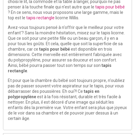
choisi le lit, la commode et la table à langer, pourquoi ne pas
penser à la touche finale qui n'est autre que le
tapis pour bébé
? En ce sens, nous vous proposons une large gamme, mais le
top est le
tapis rectangle
licorne Willis.
Avez-vous toujours pensé à n'offrir que le meilleur pour votre
enfant'? Sans la moindre hésitation, misez sur le tapis licorne.
Que ce soit pour une petite fille ou un beau garçon, il y en a
pour tous les goûts. Et cela, quelle que soit la superficie de sa
chambre, car ce
tapis pour bébé
est disponible en trois
dimensions. Cette merveille est entièrement fabriquée avec
du polypropylène, pour assurer sa douceur et son confort.
Ainsi, bébé pourra passer tout son temps sur son
tapis
rectangle
.
Et pour que la chambre du bébé soit toujours propre, n'oubliez
pas de passer souvent votre aspirateur sur le tapis, pour vous
débarrasser des poussières. Eh oui?! Ce
tapis en
polypropylène
est à la fois résistant, durable et très facile à
nettoyer. En plus, il est décoré d'une image qui séduit les
enfants dès la première vue. Votre enfant sera plus que joyeux
de le voir dans sa chambre et de pouvoir jouer dessus à un
certain âge.