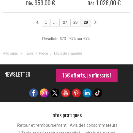
959,00 €
1 028,00 €
Dès
Dès
1
...
27
28
29
Résultats 673 - 674 sur 674.
AlloTapis
/
Tapis
/
Pièce
/
Tapis de chambre
NEWSLETTER :
15€ offerts, je m'inscris !
Infos pratiques
Retour et remboursement
Avis des consommateurs