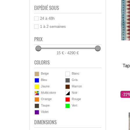
EXPÉDIÉ SOUS
24 à 48h
1 à 2 semaines
PRIX
15 € - 4290 €
COLORIS
Tap
Beige
Blanc
Bleu
Gris
Jaune
Marron
Dès
Multicolore
Noir
-22
Orange
Rouge
Taupe
Vert
Violet
DIMENSIONS