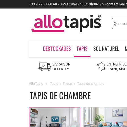
+33 9 72 37 60 60 - Lu-Ve : 9h-12h30/13h30-17h - contact@all
Payez jusqu'à
12x
DESTOCKAGES
TAPIS
SOL NATUREL
LIVRAISON
ENTREPRISE
OFFERTE*
FRANÇAISE
AlloTapis
/
Tapis
/
Pièce
/
Tapis de chambre
TAPIS DE CHAMBRE