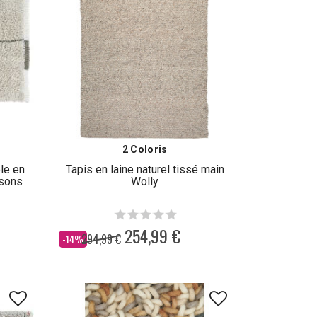
2 Coloris
le en
Tapis en laine naturel tissé main
asons
Wolly
254,99 €
294,99 €
Dès
-14%