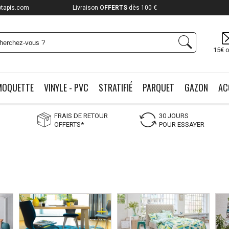
otapis.com
Livraison
OFFERTS
dès 100 €
15€ o
MOQUETTE
VINYLE - PVC
STRATIFIÉ
PARQUET
GAZON
AC
FRAIS DE RETOUR
30 JOURS
OFFERTS*
POUR ESSAYER