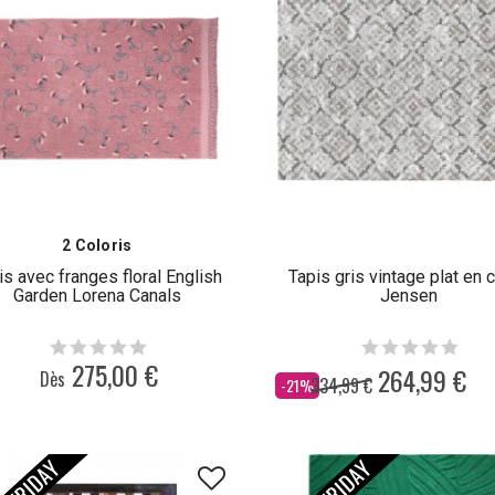
2 Coloris
is avec franges floral English
Tapis gris vintage plat en 
Garden Lorena Canals
Jensen
275,00 €
264,99 €
Dès
334,99 €
Dès
-21%