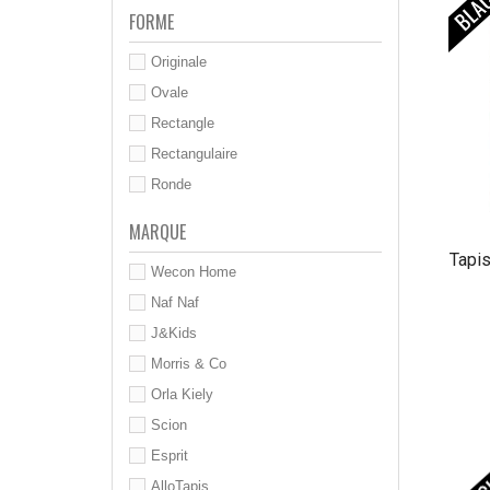
FORME
Originale
Ovale
Rectangle
Rectangulaire
Ronde
MARQUE
Tapis
Wecon Home
Naf Naf
J&Kids
Morris & Co
Orla Kiely
Scion
Esprit
AlloTapis