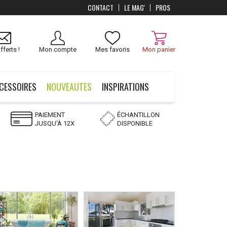
CONTACT
LE MAG'
PROS
fferts !
Mon compte
Mes favoris
Mon panier
CESSOIRES
NOUVEAUTES
INSPIRATIONS
PAIEMENT
ÉCHANTILLON
JUSQU'À 12X
DISPONIBLE