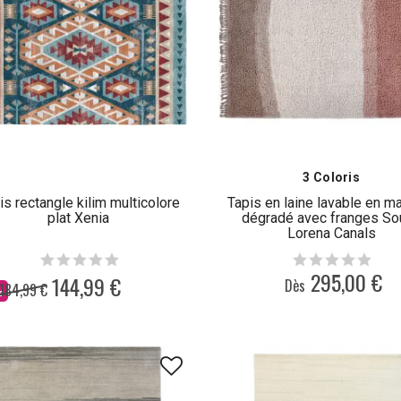
3 Coloris
is rectangle kilim multicolore
Tapis en laine lavable en m
plat Xenia
dégradé avec franges So
Lorena Canals
295,00 €
144,99 €
Dès
184,99 €
%