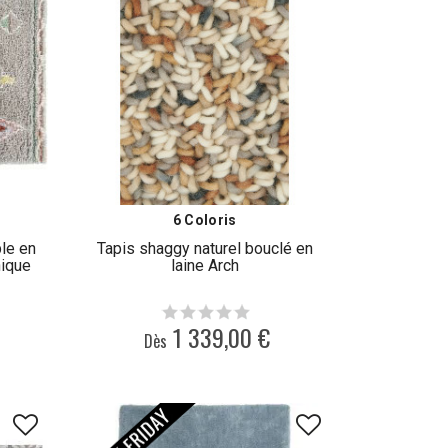
6 Coloris
ble en
Tapis shaggy naturel bouclé en
nique
laine Arch
s
1 339,00 €
Dès