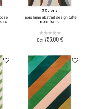
3 Coloris
scose
Tapis laine abstrait design tufté
ness
main Torillo
755,00 €
Dès