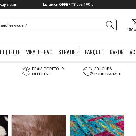
otapis.com
Payez jusqu'à
12x
15€ o
MOQUETTE
VINYLE - PVC
STRATIFIÉ
PARQUET
GAZON
AC
FRAIS DE RETOUR
30 JOURS
OFFERTS*
POUR ESSAYER