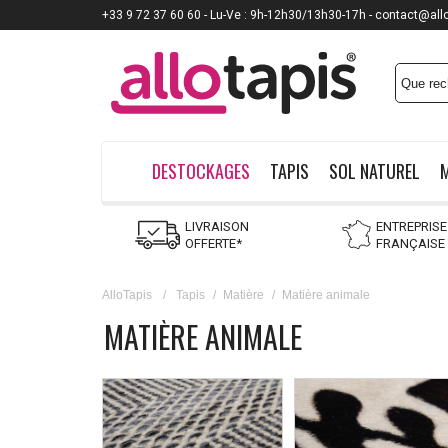
+33 9 72 37 60 60 - Lu-Ve : 9h-12h30/13h30-17h - contact@all
DESTOCKAGES
TAPIS
SOL NATUREL
LIVRAISON
ENTREPRISE
OFFERTE*
FRANÇAISE
AlloTapis
/
Tapis
/
Matière
/
Matière animale
MATIÈRE ANIMALE