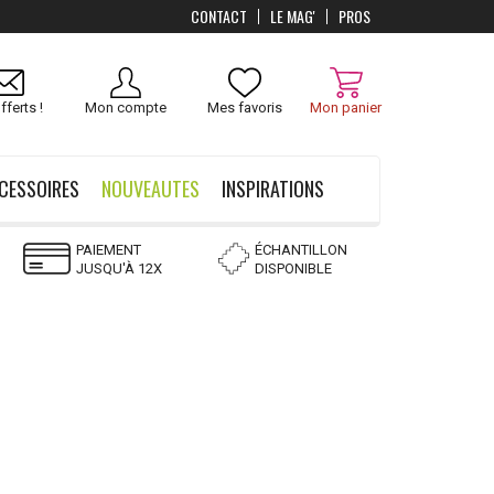
CONTACT
LE MAG'
PROS
Livraison
OFFERTS
dès 100 €
fferts !
Mon compte
Mes favoris
Mon panier
CESSOIRES
NOUVEAUTES
INSPIRATIONS
PAIEMENT
ÉCHANTILLON
JUSQU'À 12X
DISPONIBLE