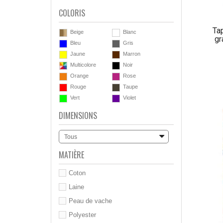
COLORIS
Tap
Beige
Blanc
gr
Bleu
Gris
Jaune
Marron
Multicolore
Noir
Orange
Rose
Rouge
Taupe
Vert
Violet
DIMENSIONS
Tous
MATIÈRE
Coton
Laine
Peau de vache
Polyester