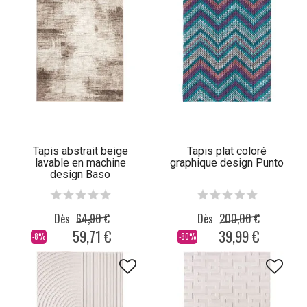
Tapis abstrait beige
Tapis plat coloré
lavable en machine
graphique design Punto
design Baso
Dès
64,90 €
Dès
200,00 €
59,71 €
39,99 €
-8%
-80%