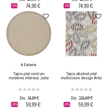
74,90 €
74,90 €
-12%
-12%
6 Coloris
Tapis plat rond uni
Tapis abstrait plat
moderne intérieur Jutta
multicolore design Artai
Dès
74,99 €
Dès
310,00 €
59,99 €
59,99 €
-20%
-81%