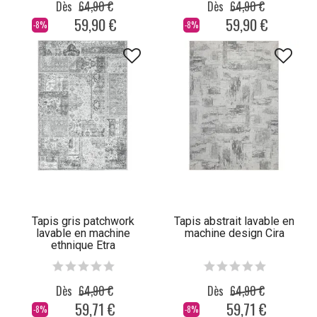
Dès
64,90 €
Dès
64,90 €
59,90 €
59,90 €
-8%
-8%
Tapis gris patchwork
Tapis abstrait lavable en
lavable en machine
machine design Cira
ethnique Etra
Dès
64,90 €
Dès
64,90 €
59,71 €
59,71 €
-8%
-8%