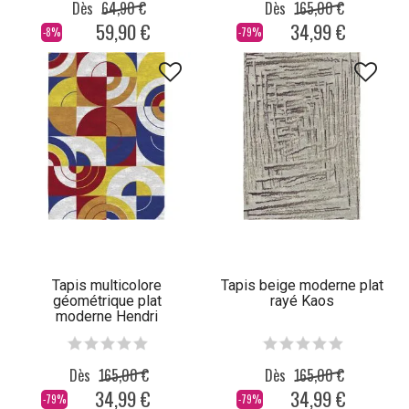
Dès
64,90 €
Dès
165,00 €
59,90 €
34,99 €
-8%
-79%
Tapis multicolore
Tapis beige moderne plat
géométrique plat
rayé Kaos
moderne Hendri
Dès
165,00 €
Dès
165,00 €
34,99 €
34,99 €
-79%
-79%