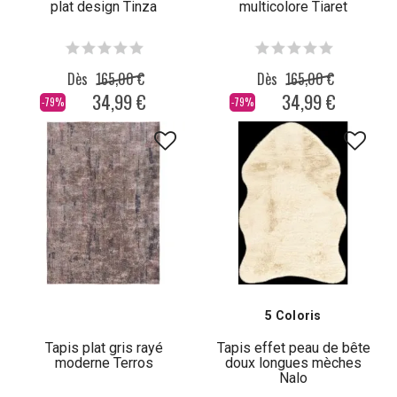
plat design Tinza
multicolore Tiaret
Dès
165,00 €
Dès
165,00 €
34,99 €
34,99 €
-79%
-79%
5 Coloris
Tapis plat gris rayé
Tapis effet peau de bête
moderne Terros
doux longues mèches
Nalo