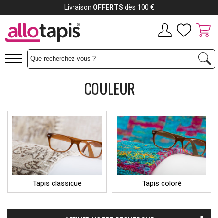
Payez jusqu'à
12x
Livra
COULEUR
Tapis classique
Tapis coloré