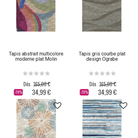
Tapis abstrait multicolore
Tapis gris courbe plat
moderne plat Molin
design Ograbe
Dès
165,00 €
Dès
165,00 €
34,99 €
34,99 €
-79%
-79%