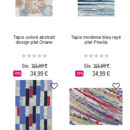
Tapis coloré abstrait
Tapis moderne bleu rayé
design plat Oriane
plat Pinelia
Dès
165,00 €
Dès
165,00 €
34,99 €
34,99 €
-79%
-79%