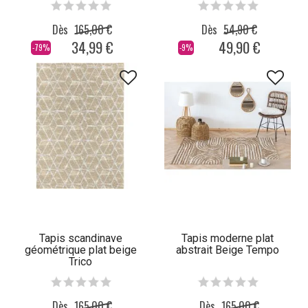
Dès
165,00 €
Dès
54,90 €
34,99 €
49,90 €
-79%
-9%
Tapis scandinave
Tapis moderne plat
géométrique plat beige
abstrait Beige Tempo
Trico
Dès
165,00 €
Dès
165,00 €