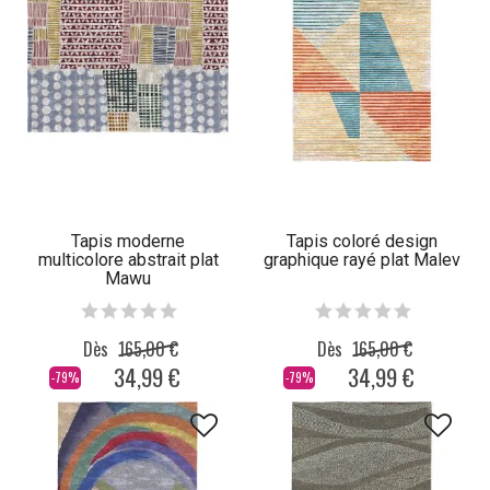
Tapis moderne
Tapis coloré design
multicolore abstrait plat
graphique rayé plat Malev
Mawu
Dès
165,00 €
Dès
165,00 €
34,99 €
34,99 €
-79%
-79%