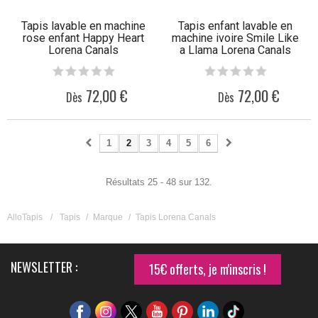
Tapis lavable en machine
Tapis enfant lavable en
rose enfant Happy Heart
machine ivoire Smile Like
Lorena Canals
a Llama Lorena Canals
72,00 €
72,00 €
Dès
Dès
1
2
3
4
5
6
Résultats 25 - 48 sur 132.
AlloTapis
/
Tapis
/
Marque
/
Tapis Lorena Canals
NEWSLETTER :
15€ offerts, je m'inscris !