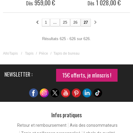
959,00 €
1 028,00 €
Dès
Dès
1
...
25
26
27
Résultats 625 - 626 sur 626.
AlloTapis
/
Tapis
/
Pièce
/
Tapis de bureau
NEWSLETTER :
15€ offerts, je m'inscris !
Infos pratiques
Retour et remboursement
Avis des consommateurs