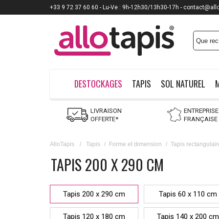
+33 9 72 37 60 60 - Lu-Ve : 9h-12h30/13h30-17h - contact@all
Payez jusqu'à
12x
DESTOCKAGES
TAPIS
SOL NATUREL
LIVRAISON
ENTREPRISE
OFFERTE*
FRANÇAISE
AlloTapis
/
Tapis
/
Forme et dimension
/
Tapis rectangulair
TAPIS 200 X 290 CM
Tapis 200 x 290 cm
Tapis 60 x 110 cm
Tapis 120 x 180 cm
Tapis 140 x 200 cm