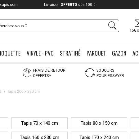
otapis.com
Livraison
OFFERTS
dès 100 €
15€ o
MOQUETTE
VINYLE - PVC
STRATIFIÉ
PARQUET
GAZON
AC
FRAIS DE RETOUR
30 JOURS
OFFERTS*
POUR ESSAYER
e
/
Tapis 200 x 290 cm
Tapis 70 x 140 cm
Tapis 80 x 150 cm
Tapis 160 x 230 cm
Tapis 170 x 240 cm