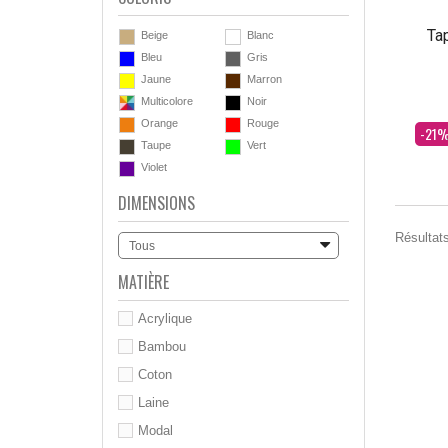
Tap
Beige
Blanc
Bleu
Gris
Jaune
Marron
Multicolore
Noir
Orange
Rouge
Dès
-21
Taupe
Vert
Violet
DIMENSIONS
Résultats
Tous
MATIÈRE
Acrylique
Bambou
Coton
Laine
Modal