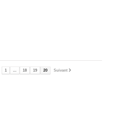
1
...
18
19
20
Suivant