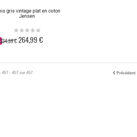
is gris vintage plat en coton
Jensen
264,99 €
334,99 €
%
 457 - 457 sur 457.
Précédent