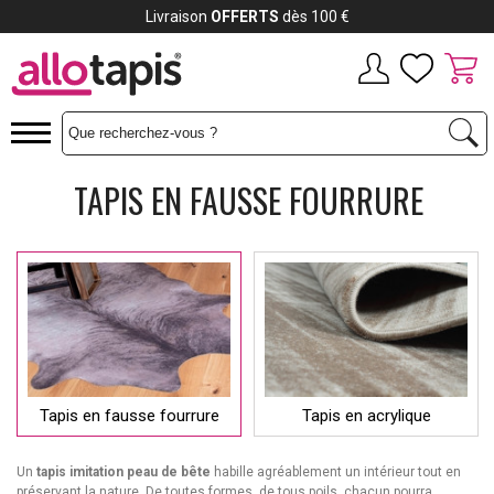
Livraison
OFFERTS
dès 100 €
TAPIS EN FAUSSE FOURRURE
Tapis en fausse fourrure
Tapis en acrylique
Un
tapis imitation peau de bête
habille agréablement un intérieur tout en
préservant la nature. De toutes formes, de tous poils, chacun pourra