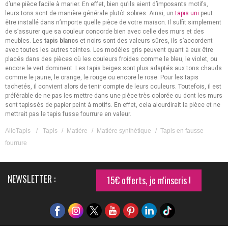
d’une pièce facile à marier. En effet, bien qu’ils aient d’imposants motifs,
leurs tons sont de manière générale plutôt sobres. Ainsi, un
tapis uni
peut
être installé dans n’importe quelle pièce de votre maison. Il suffit simplement
de s’assurer que sa couleur concorde bien avec celle des murs et des
meubles. Les
tapis blancs
et noirs sont des valeurs sûres, ils s’accordent
avec toutes les autres teintes. Les modèles gris peuvent quant à eux être
placés dans des pièces où les couleurs froides comme le bleu, le violet, ou
encore le vert dominent. Les tapis beiges sont plus adaptés aux tons chauds
comme le jaune, le orange, le rouge ou encore le rose. Pour les tapis
tachetés, il convient alors de tenir compte de leurs couleurs. Toutefois, il est
préférable de ne pas les mettre dans une pièce très colorée ou dont les murs
sont tapissés de papier peint à motifs. En effet, cela alourdirait la pièce et ne
mettrait pas le tapis fusse fourrure en valeur.
AlloTapis
/
Tapis
/
Matière
/
Matière synthétique
/
Tapis en fausse
fourrure
NEWSLETTER :
15€ offerts, je m'inscris !