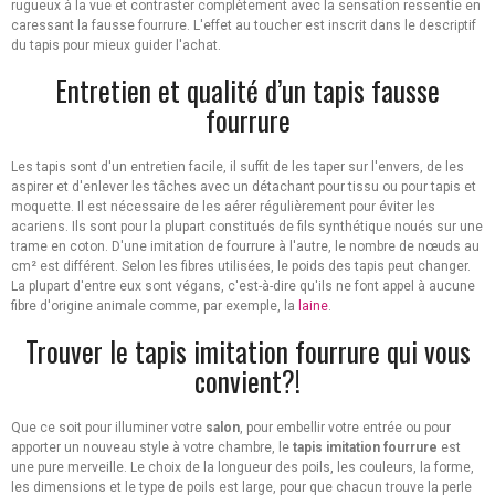
rugueux à la vue et contraster complètement avec la sensation ressentie en
caressant la fausse fourrure. L'effet au toucher est inscrit dans le descriptif
du tapis pour mieux guider l'achat.
Entretien et qualité d’un tapis fausse
fourrure
Les tapis sont d'un entretien facile, il suffit de les taper sur l'envers, de les
aspirer et d'enlever les tâches avec un détachant pour tissu ou pour tapis et
moquette. Il est nécessaire de les aérer régulièrement pour éviter les
acariens. Ils sont pour la plupart constitués de fils synthétique noués sur une
trame en coton. D'une imitation de fourrure à l'autre, le nombre de nœuds au
cm² est différent. Selon les fibres utilisées, le poids des tapis peut changer.
La plupart d'entre eux sont végans, c'est-à-dire qu'ils ne font appel à aucune
fibre d'origine animale comme, par exemple, la
laine
.
Trouver le tapis imitation fourrure qui vous
convient?!
Que ce soit pour illuminer votre
salon
, pour embellir votre entrée ou pour
apporter un nouveau style à votre chambre, le
tapis imitation fourrure
est
une pure merveille. Le choix de la longueur des poils, les couleurs, la forme,
les dimensions et le type de poils est large, pour que chacun trouve la perle