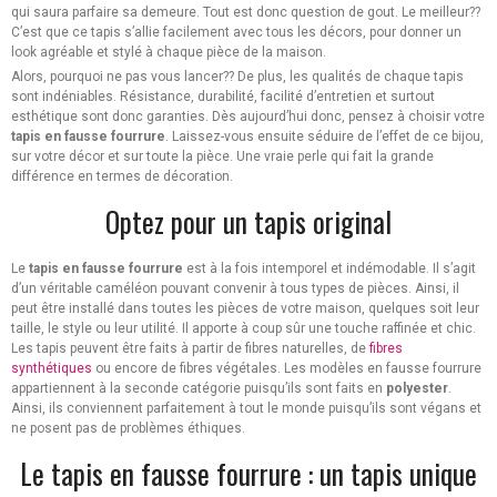
qui saura parfaire sa demeure. Tout est donc question de gout. Le meilleur??
C’est que ce tapis s’allie facilement avec tous les décors, pour donner un
look agréable et stylé à chaque pièce de la maison.
Alors, pourquoi ne pas vous lancer?? De plus, les qualités de chaque tapis
sont indéniables. Résistance, durabilité, facilité d’entretien et surtout
esthétique sont donc garanties. Dès aujourd’hui donc, pensez à choisir votre
tapis en fausse fourrure
. Laissez-vous ensuite séduire de l’effet de ce bijou,
sur votre décor et sur toute la pièce. Une vraie perle qui fait la grande
différence en termes de décoration.
Optez pour un tapis original
Le
tapis en fausse fourrure
est à la fois intemporel et indémodable. Il s’agit
d’un véritable caméléon pouvant convenir à tous types de pièces. Ainsi, il
peut être installé dans toutes les pièces de votre maison, quelques soit leur
taille, le style ou leur utilité. Il apporte à coup sûr une touche raffinée et chic.
Les tapis peuvent être faits à partir de fibres naturelles, de
fibres
synthétiques
ou encore de fibres végétales. Les modèles en fausse fourrure
appartiennent à la seconde catégorie puisqu’ils sont faits en
polyester
.
Ainsi, ils conviennent parfaitement à tout le monde puisqu’ils sont végans et
ne posent pas de problèmes éthiques.
Le tapis en fausse fourrure : un tapis unique