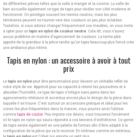
de différentes pièces telles que la salle à manger et la cuisine. La salle de
bain accueille également ce type de tapis pour révéler son côté moderne et
fonctionnel. On privilégie souvent les teintes neutres, mais les plus
téméraires peuvent se tourner vers des couleurs un peu plus éclatées.
Toutefois, si vous adorez changer fréquemment vos meubles, on vous invite
à opter pour un
tapis en nylon de couleur neutre
. Cela dit, vous n'aurez
aucun problème en matière d'agencement de couleurs. La teinte pâle
apporte de la grandeur à la pièce tandis qu'un tapis beaucoup plus foncé crée
une ambiance plus intime.
Tapis en nylon : un accessoire à avoir à tout
prix
Le
tapis en nylon
peut être personnalisé pour devenir un véritable reflet de
votre style de vie. Apprécié pour sa capacité à retenir les poussières et à
absorber l'humidité, ce type de tapis s'intègre sans peine dans les
agencements intérieurs et accentue encore plus le design de la pièce dans
laquelle il se trouve. C'est surtout un accessoire pratique et idéal pour les
zones les plus fréquentées dans la maison, vous pourrez ainsi l’utiliser
comme
tapis de couloir
. Peu importe vos désirs, vous trouverez forcément
ici le tapis en nylon qui saura répondre à vos besoins d'esthétisme. Ce genre
de tapis existe également en une palette de formes afin d'être adapté à la
configuration de la pièce qui va le recevoir. En intérieur comme en extérieur,
le
tapis en nylon
est l'objet qui apporte un petit plus.