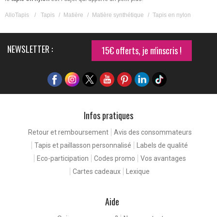
AlloTapis
/
Tapis
/
Matière
/
Matière synthétique
/
Tapis en nylon
NEWSLETTER :
15€ offerts, je m'inscris !
Infos pratiques
Retour et remboursement
Avis des consommateurs
Tapis et paillasson personnalisé
Labels de qualité
Eco-participation
Codes promo
Vos avantages
Cartes cadeaux
Lexique
Aide