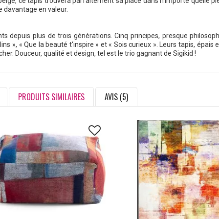
eige, ce tapis trouvera parfaitement sa place dans n'importe quelle piè
e davantage en valeur.
depuis plus de trois générations. Cinq principes, presque philosophiq
s », « Que la beauté t'inspire » et « Sois curieux ». Leurs tapis, épais 
r. Douceur, qualité et design, tel est le trio gagnant de Sigikid !
PRODUITS SIMILAIRES
AVIS (5)