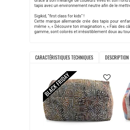
Grâce à son mélange de couleurs vives et son fond b
tapis avec un environnement neutre afin de le mettr
Sigikid, "first class for kids" !
Cette marque allemande crée des tapis pour enfants 
même », « Découvre ton imagination », « Fais des câlin
gamme, sont colorés et irrésistiblement doux au touche
CARACTÉRISTIQUES TECHNIQUES
DESCRIPTION