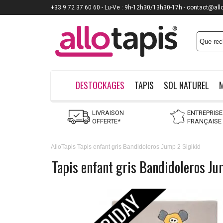
+33 9 72 37 60 60 - Lu-Ve : 9h-12h30/13h30-17h - contact@all
DESTOCKAGES
TAPIS
SOL NATUREL
LIVRAISON
ENTREPRISE
OFFERTE*
FRANÇAISE
AlloTapis
Tapis enfant gris Bandidoleros Jump 2 Sigikid
Tapis enfant gris Bandidoleros Ju