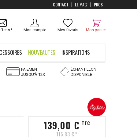
CONTACT
LE MAG'
PROS
Livraison
OFFERTS
dès 100 €
fferts !
Mon compte
Mes favoris
Mon panier
CESSOIRES
NOUVEAUTES
INSPIRATIONS
PAIEMENT
ÉCHANTILLON
JUSQU'À 12X
DISPONIBLE
139,00 €
TTC
115,83 €
HT