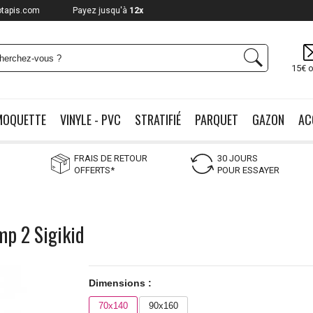
otapis.com
Payez jusqu'à
12x
15€ o
MOQUETTE
VINYLE - PVC
STRATIFIÉ
PARQUET
GAZON
AC
FRAIS DE RETOUR
30 JOURS
OFFERTS*
POUR ESSAYER
mp 2 Sigikid
Dimensions :
70x140
90x160