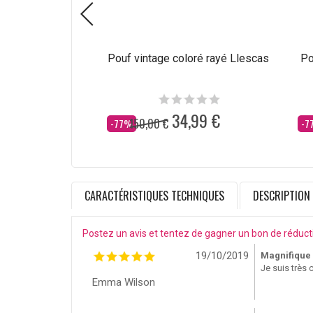
Pouf vintage coloré rayé Llescas
Po
34,99 €
150,00 €
Dès
Dè
-77%
-7
CARACTÉRISTIQUES TECHNIQUES
DESCRIPTION
Postez un avis et tentez de gagner un bon de réduct
19/10/2019
Magnifique 
Je suis très 
Emma Wilson