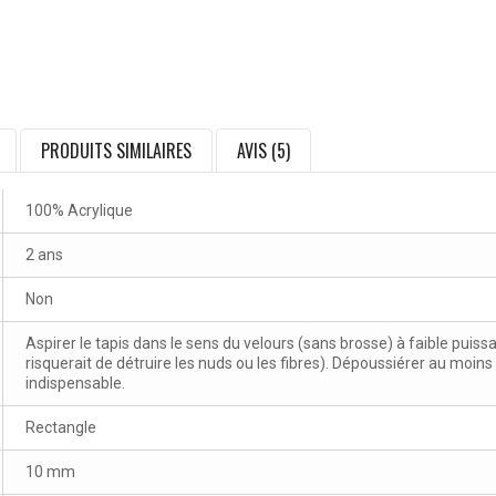
PRODUITS SIMILAIRES
AVIS (5)
100% Acrylique
2 ans
Non
Aspirer le tapis dans le sens du velours (sans brosse) à faible puissa
risquerait de détruire les nuds ou les fibres). Dépoussiérer au moin
indispensable.
Rectangle
10 mm