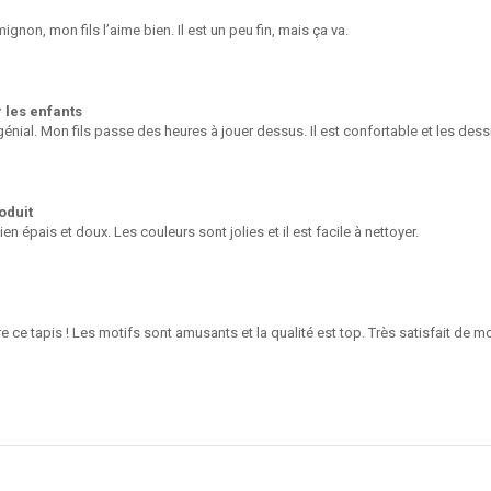
mignon, mon fils l’aime bien. Il est un peu fin, mais ça va.
 les enfants
génial. Mon fils passe des heures à jouer dessus. Il est confortable et les des
oduit
ien épais et doux. Les couleurs sont jolies et il est facile à nettoyer.
e ce tapis ! Les motifs sont amusants et la qualité est top. Très satisfait de m