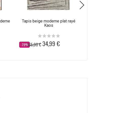
oderne
Tapis beige moderne plat rayé
Tapis abstrai
Kaos
34,99 €
165,00 €
165,00 €
Dès
Dès
-79%
-79%
.