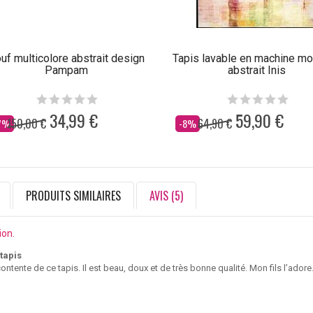
uf multicolore abstrait design
Tapis lavable en machine m
Pampam
abstrait Inis
34,99 €
59,90 €
150,00 €
64,90 €
s
Dès
7%
-8%
PRODUITS SIMILAIRES
AVIS (5)
ion.
tapis
contente de ce tapis. Il est beau, doux et de très bonne qualité. Mon fils l’adore