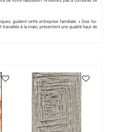
ce de votre habitation ! N'hésitez pas à combiner ce
ues, guident cette entreprise familiale: « Sois toi-
et travaillés à la main, présentent une qualité haut de