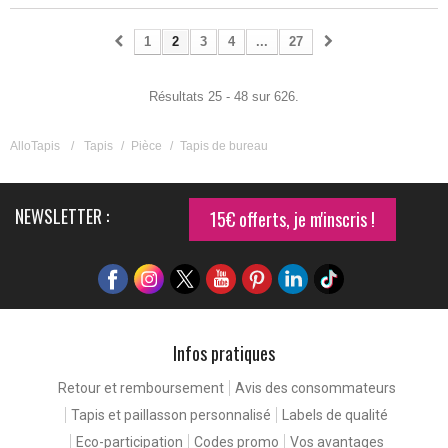
1
2
3
4
...
27
Résultats 25 - 48 sur 626.
AlloTapis
/
Tapis
/
Pièce
/
Tapis de bureau
NEWSLETTER :
15€ offerts, je m'inscris !
Infos pratiques
Retour et remboursement
Avis des consommateurs
Tapis et paillasson personnalisé
Labels de qualité
Eco-participation
Codes promo
Vos avantages