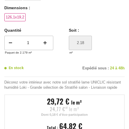
Dimensions :
126,1x19,2
Quantité
Soit :
remove
add
Paquet de 2.179 m²
m²
En stock
Expédié sous :
24 à 48h
Décorez votre intérieur avec notre sol stratifié lame UNICLIC résistant
humidité Loki - Grande sélection de Stratifié salon - Livraison rapide
29,72 €
le m²
24,77 €
le m²
HT
Dont
0,18 €
d'éco-participation
64,82 €
Total :