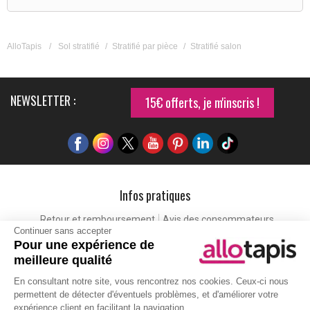
AlloTapis
/
Sol stratifié
/
Stratifié par pièce
/
Stratifié salon
NEWSLETTER :
15€ offerts, je m'inscris !
Infos pratiques
Retour et remboursement
Avis des consommateurs
Continuer sans accepter
Tapis et paillasson personnalisé
Labels de qualité
Pour une expérience de
Eco-participation
Codes promo
Vos avantages
meilleure qualité
Cartes cadeaux
Lexique
En consultant notre site, vous rencontrez nos cookies. Ceux-ci nous
permettent de détecter d'éventuels problèmes, et d'améliorer votre
expérience client en facilitant la navigation.