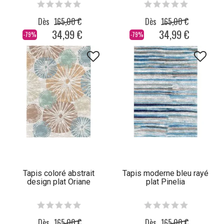
Dès
165,00 €
Dès
165,00 €
34,99 €
34,99 €
-79%
-79%
Tapis coloré abstrait
Tapis moderne bleu rayé
design plat Oriane
plat Pinelia
Dès
165,00 €
Dès
165,00 €