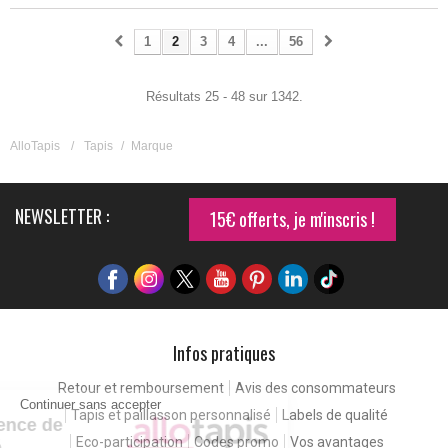
1
2
3
4
...
56
Résultats 25 - 48 sur 1342.
AlloTapis
/
Tapis
/
Marque
NEWSLETTER :
15€ offerts, je m'inscris !
Infos pratiques
Retour et remboursement
Avis des consommateurs
Continuer sans accepter
Tapis et paillasson personnalisé
Labels de qualité
Pour une expérience de
Eco-participation
Codes promo
Vos avantages
meilleure qualité