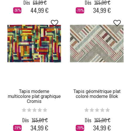
Dès
69,99 €
Dès
165,00 €
44,99 €
34,99 €
-36%
-79%
Tapis moderne
Tapis géométrique plat
multicolore plat graphique
coloré moderne Blok
Cromis
Dès
165,00 €
Dès
165,00 €
34,99 €
34,99 €
-79%
-79%