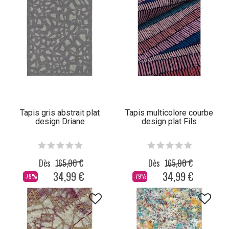
Tapis gris abstrait plat
Tapis multicolore courbe
design Driane
design plat Fils
Dès
165,00 €
Dès
165,00 €
34,99 €
34,99 €
-79%
-79%