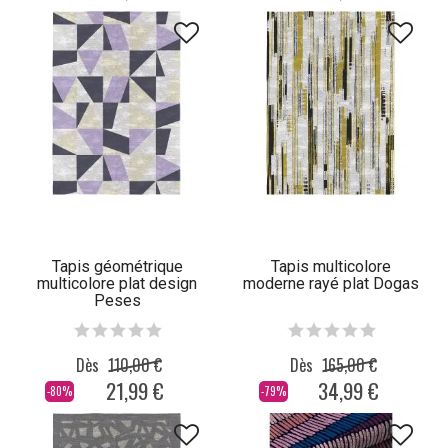
Tapis géométrique
Tapis multicolore
multicolore plat design
moderne rayé plat Dogas
Peses
Dès
110,00 €
Dès
165,00 €
21,99 €
34,99 €
-80%
-79%