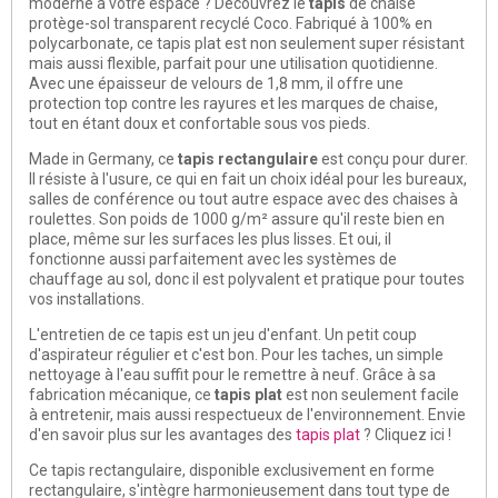
moderne à votre espace ? Découvrez le
tapis
de chaise
protège-sol transparent recyclé Coco. Fabriqué à 100% en
polycarbonate, ce tapis plat est non seulement super résistant
mais aussi flexible, parfait pour une utilisation quotidienne.
Avec une épaisseur de velours de 1,8 mm, il offre une
protection top contre les rayures et les marques de chaise,
tout en étant doux et confortable sous vos pieds.
Made in Germany, ce
tapis rectangulaire
est conçu pour durer.
Il résiste à l'usure, ce qui en fait un choix idéal pour les bureaux,
salles de conférence ou tout autre espace avec des chaises à
roulettes. Son poids de 1000 g/m² assure qu'il reste bien en
place, même sur les surfaces les plus lisses. Et oui, il
fonctionne aussi parfaitement avec les systèmes de
chauffage au sol, donc il est polyvalent et pratique pour toutes
vos installations.
L'entretien de ce tapis est un jeu d'enfant. Un petit coup
d'aspirateur régulier et c'est bon. Pour les taches, un simple
nettoyage à l'eau suffit pour le remettre à neuf. Grâce à sa
fabrication mécanique, ce
tapis plat
est non seulement facile
à entretenir, mais aussi respectueux de l'environnement. Envie
d'en savoir plus sur les avantages des
tapis plat
? Cliquez ici !
Ce tapis rectangulaire, disponible exclusivement en forme
rectangulaire, s'intègre harmonieusement dans tout type de