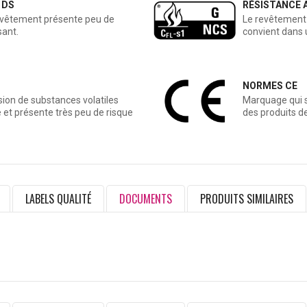
 DS
RÉSISTANCE 
revêtement présente peu de
Le revêtement 
sant.
convient dans 
NORMES CE
sion de substances volatiles
Marquage qui s
le et présente très peu de risque
des produits d
LABELS QUALITÉ
DOCUMENTS
PRODUITS SIMILAIRES