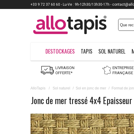
+33 9 72 37 60 60 - Lu-Ve : 9h-12h30/13h30-17h - contact@all
DESTOCKAGES
TAPIS
SOL NATUREL
LIVRAISON
ENTREPRISE
OFFERTE*
FRANÇAISE
AlloTapis
/
Sol naturel
/
Sol en jonc de mer
/
Format de jo
Jonc de mer tressé 4x4 Epaisseur