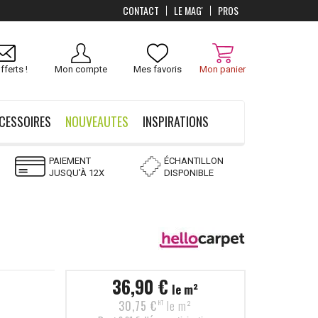
CONTACT
LE MAG'
PROS
Livraison
OFFERTS
dès 100 €
fferts !
Mon compte
Mes favoris
Mon panier
CESSOIRES
NOUVEAUTES
INSPIRATIONS
PAIEMENT
ÉCHANTILLON
JUSQU'À 12X
DISPONIBLE
36,90 €
le m²
30,75 €
le m²
HT