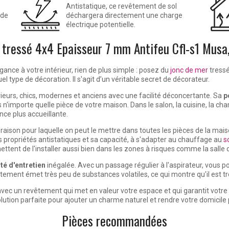
Antistatique, ce revêtement de sol
 de
déchargera directement une charge
électrique potentielle.
 tressé 4x4 Epaisseur 7 mm Antifeu Cfl-s1 Musa
ance à votre intérieur, rien de plus simple : posez du
jonc de mer
tress
l type de décoration. Il s'agit d’un véritable secret de décorateur.
térieurs, chics, modernes et anciens avec une facilité déconcertante. Sa
p
 n'importe quelle pièce de votre maison. Dans le salon, la cuisine, la cha
ce plus accueillante
.
aison pour laquelle on peut le mettre dans toutes les pièces de la maiso
ces propriétés antistatiques et sa capacité, à s'adapter au chauffage au
s
ttent de l'installer aussi bien dans les
zones à risques
comme la salle de
té d'entretien
inégalée. Avec un passage régulier à l'aspirateur, vous po
vêtement émet très peu de substances volatiles, ce qui montre qu'il est t
vec un revêtement qui met en valeur votre espace et qui garantit votre
lution parfaite pour ajouter un charme naturel et rendre votre domicile 
Pièces recommandées