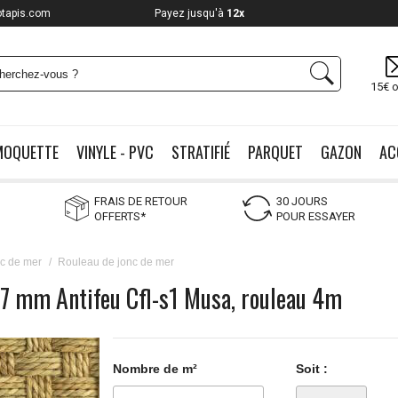
otapis.com
Payez jusqu'à
12x
15€ o
MOQUETTE
VINYLE - PVC
STRATIFIÉ
PARQUET
GAZON
AC
FRAIS DE RETOUR
30 JOURS
OFFERTS*
POUR ESSAYER
nc de mer
/
Rouleau de jonc de mer
 7 mm Antifeu Cfl-s1 Musa, rouleau 4m
Nombre de m²
Soit :