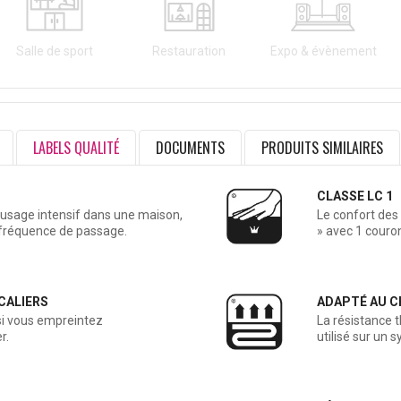
Salle de sport
Restauration
Expo & évènement
LABELS QUALITÉ
DOCUMENTS
PRODUITS SIMILAIRES
CLASSE LC 1
usage intensif dans une maison,
Le confort des
 fréquence de passage.
» avec 1 couro
CALIERS
ADAPTÉ AU C
si vous empreintez
La résistance 
r.
utilisé sur un 