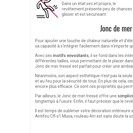
Dans un état sec et propre, le
revêtement présente peu de chances
glisser et est sécurisant.
Jonc de mer
Pour ajouter une touche de chaleur naturelle et d'élég
sa capacité à s'intégrer facilement dans n'importe que
Avec ses
motifs envoûtants
, il se fond dans les in
différentes tailles, vous permettant de le placer dans
Jonc de mer tressé est parfait pour créer une
ambian
Néanmoins, son aspect esthétique n'est pas la seule r
et au feu pour la sécurité de tous. En plus de cela, 
encore plus efficace. Ce sont ces propriétés qui perme
Par ailleurs, le Jonc de mer tressé offre une
simplici
longtemps à l'usure. Enfin, il faut préciser que le re
Il est temps de
sublimer votre décoration intérieure
a
Antifeu Cfl-s1 Musa, rouleau 4m est sans doute la so