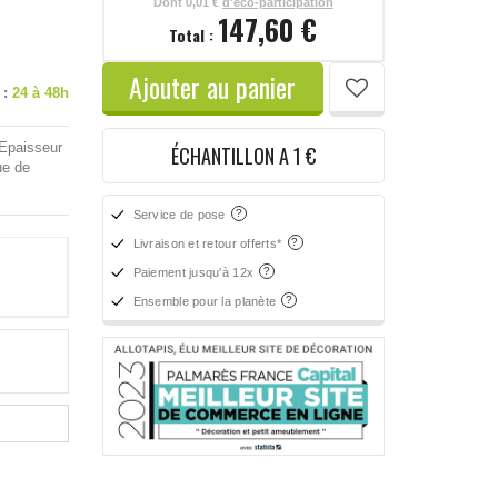
Dont
0,01 €
d'éco-participation
147,60 €
Total :
Ajouter au panier
 :
24 à 48h
 Epaisseur
ÉCHANTILLON A 1 €
ue de
Service de pose
Livraison et retour offerts*
Paiement jusqu'à 12x
Ensemble pour la planète