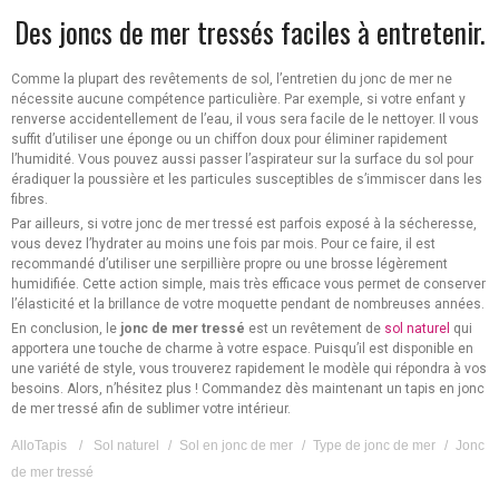
Des joncs de mer tressés faciles à entretenir.
Comme la plupart des revêtements de sol, l’entretien du jonc de mer ne
nécessite aucune compétence particulière. Par exemple, si votre enfant y
renverse accidentellement de l’eau, il vous sera facile de le nettoyer. Il vous
suffit d’utiliser une éponge ou un chiffon doux pour éliminer rapidement
l’humidité. Vous pouvez aussi passer l’aspirateur sur la surface du sol pour
éradiquer la poussière et les particules susceptibles de s’immiscer dans les
fibres.
Par ailleurs, si votre jonc de mer tressé est parfois exposé à la sécheresse,
vous devez l’hydrater au moins une fois par mois. Pour ce faire, il est
recommandé d’utiliser une serpillière propre ou une brosse légèrement
humidifiée. Cette action simple, mais très efficace vous permet de conserver
l’élasticité et la brillance de votre moquette pendant de nombreuses années.
En conclusion, le
jonc de mer tressé
est un revêtement de
sol naturel
qui
apportera une touche de charme à votre espace. Puisqu’il est disponible en
une variété de style, vous trouverez rapidement le modèle qui répondra à vos
besoins. Alors, n’hésitez plus ! Commandez dès maintenant un tapis en jonc
de mer tressé afin de sublimer votre intérieur.
AlloTapis
/
Sol naturel
/
Sol en jonc de mer
/
Type de jonc de mer
/
Jonc
de mer tressé