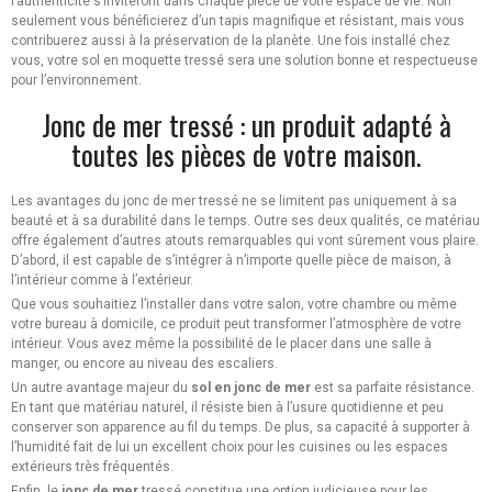
l’authenticité s’inviteront dans chaque pièce de votre espace de vie. Non
seulement vous bénéficierez d’un tapis magnifique et résistant, mais vous
contribuerez aussi à la préservation de la planète. Une fois installé chez
vous, votre sol en moquette tressé sera une solution bonne et respectueuse
pour l’environnement.
Jonc de mer tressé : un produit adapté à
toutes les pièces de votre maison.
Les avantages du jonc de mer tressé ne se limitent pas uniquement à sa
beauté et à sa durabilité dans le temps. Outre ses deux qualités, ce matériau
offre également d’autres atouts remarquables qui vont sûrement vous plaire.
D’abord, il est capable de s’intégrer à n’importe quelle pièce de maison, à
l’intérieur comme à l’extérieur.
Que vous souhaitiez l’installer dans votre salon, votre chambre ou même
votre bureau à domicile, ce produit peut transformer l’atmosphère de votre
intérieur. Vous avez même la possibilité de le placer dans une salle à
manger, ou encore au niveau des escaliers.
Un autre avantage majeur du
sol en jonc de mer
est sa parfaite résistance.
En tant que matériau naturel, il résiste bien à l’usure quotidienne et peu
conserver son apparence au fil du temps. De plus, sa capacité à supporter à
l’humidité fait de lui un excellent choix pour les cuisines ou les espaces
extérieurs très fréquentés.
Enfin, le
jonc de mer
tressé constitue une option judicieuse pour les