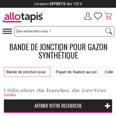
Livraison
OFFERTS
dès 100 €
BANDE DE JONCTION POUR GAZON
SYNTHÉTIQUE
Bande de jonction pour...
Piquet de fixation au sol
Colle 
Utilisation de bandes de jonction
Lire plus
Afin d’installer du
gazon synthétique
sur un sol solide, il est nécessaire
AFFINER VOTRE RECHERCHE
d’utiliser une
bande de jonction
. Pour une installation sur un sol, plus
meuble, plusieurs options sont disponibles, notamment une bande de
jonction, des agrafes pour
pelouse artificielle
ou même des clous. Notre