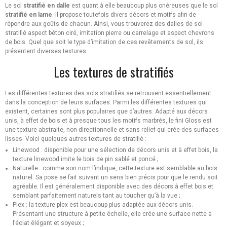
Le sol
stratifié en dalle
est quant à elle beaucoup plus onéreuses que le sol
stratifié en lame
. Il propose toutefois divers décors et motifs afin de
répondre aux goûts de chacun. Ainsi, vous trouverez des dalles de sol
stratifié aspect béton ciré, imitation pierre ou carrelage et aspect chevrons
de bois. Quel que soit le type d’imitation de ces revêtements de sol, ils
présentent diverses textures.
Les textures de stratifiés
Les différentes textures des sols stratifiés se retrouvent essentiellement
dans la conception de leurs surfaces. Parmi les différentes textures qui
existent, certaines sont plus populaires que d’autres. Adapté aux décors
unis, à effet de bois et à presque tous les motifs marbrés, le fini Gloss est
une texture abstraite, non directionnelle et sans relief qui crée des surfaces
lisses. Voici quelques autres textures de stratifié :
Linewood : disponible pour une sélection de décors unis et à effet bois, la
texture linewood imite le bois de pin sablé et poncé ;
Naturelle : comme son nom l’indique, cette texture est semblable au bois
naturel. Sa pose se fait suivant un sens bien précis pour que le rendu soit
agréable. Il est généralement disponible avec des décors à effet bois et
semblant parfaitement naturels tant au toucher qu’à la vue ;
Plex : la texture plex est beaucoup plus adaptée aux décors unis.
Présentant une structure à petite échelle, elle crée une surface nette à
l’éclat élégant et soyeux ;