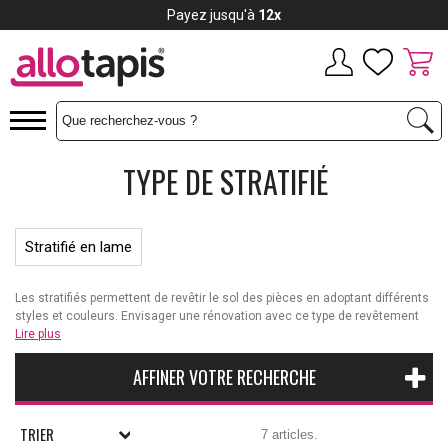
Payez jusqu'à
12x
TYPE DE STRATIFIÉ
Stratifié en lame
Les stratifiés permettent de revêtir le sol des pièces en adoptant différents
styles et couleurs. Envisager une rénovation avec ce type de revêtement
de sol améliore le confort et garantit un environnement sain et élégant. On
Lire plus
distingue généralement différents types de sols stratifiés. Découvrez ici
les différents types de stratifiés qui existent.
AFFINER VOTRE RECHERCHE
TRIER
7 articles.