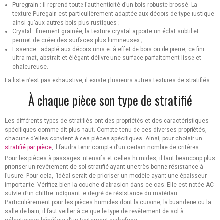
Puregrain : il reprend toute l’authenticité d’un bois robuste brossé. La
texture Puregain est particulièrement adaptée aux décors de type rustique
ainsi qu’aux autres bois plus rustiques ;
Crystal : finement grainée, la texture crystal apporte un éclat subtil et
permet de créer des surfaces plus lumineuses ;
Essence : adapté aux décors unis et à effet de bois ou de pierre, ce fini
ultra-mat, abstrait et élégant délivre une surface parfaitement lisse et
chaleureuse.
La liste n’est pas exhaustive, il existe plusieurs autres textures de stratifiés.
À chaque pièce son type de stratifié
Les différents types de stratifiés ont des propriétés et des caractéristiques
spécifiques comme dit plus haut. Compte tenu de ces diverses propriétés,
chacune d’elles convient à des pièces spécifiques. Ainsi, pour choisir un
stratifié par pièce
, il faudra tenir compte d’un certain nombre de critères.
Pour les pièces à passages intensifs et celles humides, il faut beaucoup plus
prioriser un revêtement de sol stratifié ayant une très bonne résistance à
l’usure. Pour cela, l’idéal serait de prioriser un modèle ayant une épaisseur
importante. Vérifiez bien la couche d’abrasion dans ce cas. Elle est notée AC
suivie d’un chiffre indiquant le degré de résistance du matériau.
Particulièrement pour les pièces humides dont la cuisine, la buanderie ou la
salle de bain, il faut veiller à ce que le type de revêtement de sol à
sélectionner bénéficie d’un traitement hydrofuge.