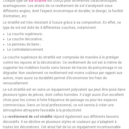
Chaque type de
sol stratifié
est conçu pour différentes caractéristiques
avantageuses. Les atouts de ce revêtement de sol s’analysent sous
différents angles, dont l’aspect économique et durable, le design, la facilité
d’entretien, etc.
Le stratifié est très résistant à l’usure grâce à sa composition. En effet, ce
type de sol est doté de 4 différentes couches, notamment :
La couche supérieure ;
La couche décorative ;
Le panneau de base ;
Le contrebalancement.
La couche supérieure du stratifié est composée de manière à le protéger
contre les rayures et la décoloration. Ce revêtement de sol est à même de
supporter les mobiliers lourds sans laisser de traces de poinçonnage ni se
dégrader. Non seulement ce revêtement est moins coûteux par rapport aux
autres, mais aussi sa durabilité permet d’économiser les frais de
renouvellement.
Le sol stratifié est en outre un équipement polyvalent qui peut être posé dans
plusieurs types de pièces, dont celles humides. Il s’agit aussi d’un excellent
choix pour les zones à forte fréquence de passage ou pour les espaces
commerciaux. Dans un local professionnel, ce sol servira à créer une
atmosphère attrayante favorable à la productivité.
Le
revêtement de sol stratifié
répond également aux différents besoins
décoratifs. Il se décline en plusieurs styles et couleurs qui s’adaptent à
toutes les décorations. Cet atout fait de lui un équipement incontournable