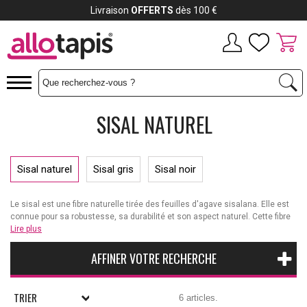
Livraison
OFFERTS
dès 100 €
SISAL NATUREL
Sisal naturel
Sisal gris
Sisal noir
Le sisal est une fibre naturelle tirée des feuilles d'agave sisalana. Elle est
connue pour sa robustesse, sa durabilité et son aspect naturel. Cette fibre
est souvent utilisée pour fabriquer des tapis, des moquettes, des sacs,
Lire plus
des chapeaux et d'autres objets.
AFFINER VOTRE RECHERCHE
TRIER
6 articles.