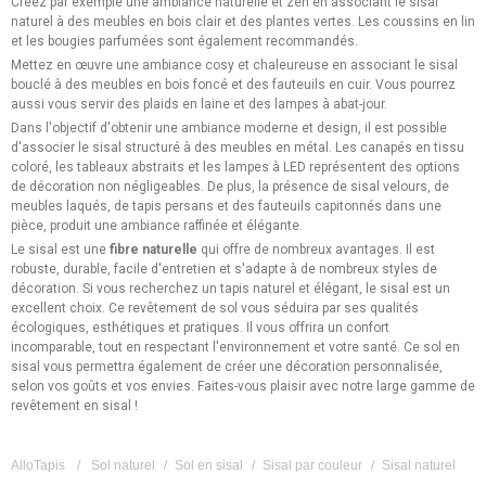
Créez par exemple une ambiance naturelle et zen en associant le sisal
naturel à des meubles en bois clair et des plantes vertes. Les coussins en lin
et les bougies parfumées sont également recommandés.
Mettez en œuvre une ambiance cosy et chaleureuse en associant le sisal
bouclé à des meubles en bois foncé et des fauteuils en cuir. Vous pourrez
aussi vous servir des plaids en laine et des lampes à abat-jour.
Dans l'objectif d'obtenir une ambiance moderne et design, il est possible
d'associer le sisal structuré à des meubles en métal. Les canapés en tissu
coloré, les tableaux abstraits et les lampes à LED représentent des options
de décoration non négligeables. De plus, la présence de sisal velours, de
meubles laqués, de tapis persans et des fauteuils capitonnés dans une
pièce, produit une ambiance raffinée et élégante.
Le sisal est une
fibre naturelle
qui offre de nombreux avantages. Il est
robuste, durable, facile d'entretien et s'adapte à de nombreux styles de
décoration. Si vous recherchez un tapis naturel et élégant, le sisal est un
excellent choix. Ce revêtement de sol vous séduira par ses qualités
écologiques, esthétiques et pratiques. Il vous offrira un confort
incomparable, tout en respectant l'environnement et votre santé. Ce sol en
sisal vous permettra également de créer une décoration personnalisée,
selon vos goûts et vos envies. Faites-vous plaisir avec notre large gamme de
revêtement en sisal !
AlloTapis
/
Sol naturel
/
Sol en sisal
/
Sisal par couleur
/
Sisal naturel