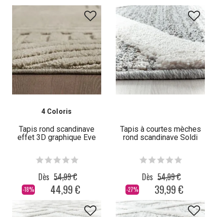
4 Coloris
Tapis rond scandinave
Tapis à courtes mèches
effet 3D graphique Eve
rond scandinave Soldi
Dès
54,99 €
Dès
54,99 €
44,99 €
39,99 €
-18%
-27%