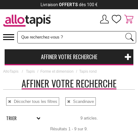
Livraison
OFFERTS
dès 100 €
AFFINER VOTRE RECHERCHE
AlloTapis
/
Tapis
/
Forme et dimension
/
Tapis rond
AFFINER VOTRE RECHERCHE
Décocher tous les filtres
Scandinave
TRIER
9 articles.
Résultats 1 - 9 sur 9.