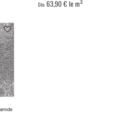
63,90 € le m²
Dès
yamide