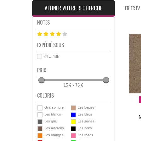
AFFINER VOTRE RECHERCHE
TRIER PAR
NOTES
EXPÉDIÉ SOUS
24 à 48h
PRIX
15 € - 75 €
COLORIS
Gris sombre
Les beiges
Les blancs
Les bleus
M
Les gris
Les jaunes
Les marrons
Les noirs
Les oranges
Les roses