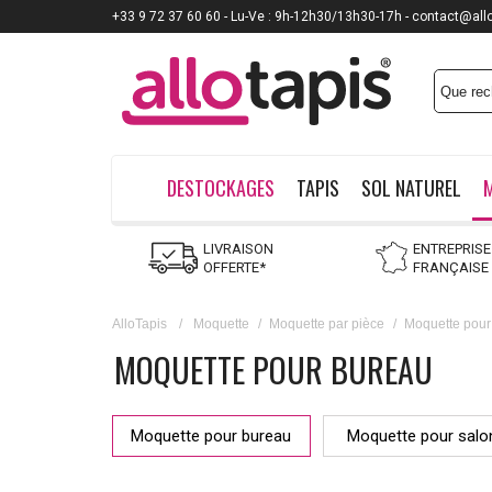
+33 9 72 37 60 60 - Lu-Ve : 9h-12h30/13h30-17h - contact@all
Payez jusqu'à
12x
DESTOCKAGES
TAPIS
SOL NATUREL
LIVRAISON
ENTREPRISE
OFFERTE*
FRANÇAISE
AlloTapis
/
Moquette
/
Moquette par pièce
/
Moquette pour
MOQUETTE POUR BUREAU
Moquette pour bureau
Moquette pour salo