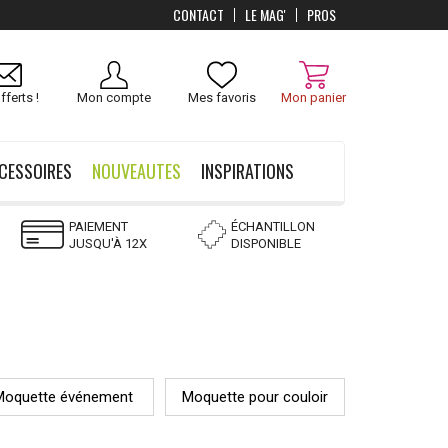
CONTACT
LE MAG'
PROS
fferts !
Mon compte
Mes favoris
Mon panier
CESSOIRES
NOUVEAUTES
INSPIRATIONS
PAIEMENT
ÉCHANTILLON
JUSQU'À 12X
DISPONIBLE
Moquette événement
Moquette pour couloir