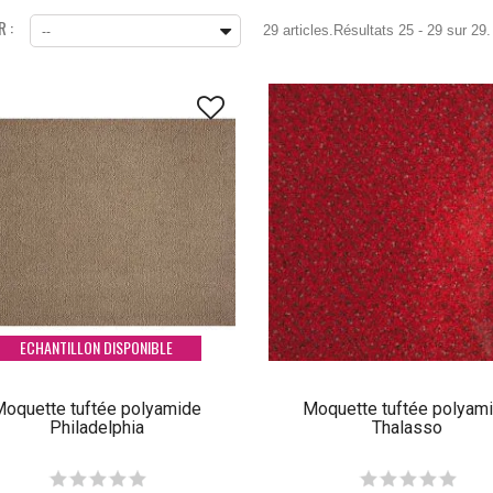
 :
29 articles.
Résultats 25 - 29 sur 29.
--
ECHANTILLON DISPONIBLE
oquette tuftée polyamide
Moquette tuftée polyam
Philadelphia
Thalasso