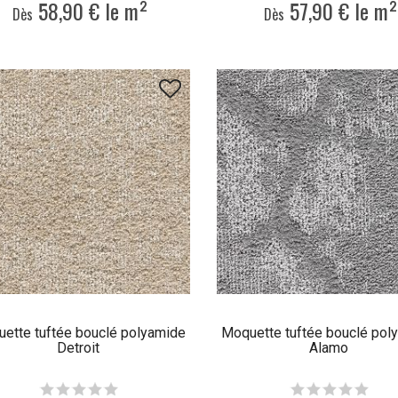
58,90 € le m²
57,90 € le m²
Dès
Dès
ette tuftée bouclé polyamide
Moquette tuftée bouclé pol
Detroit
Alamo