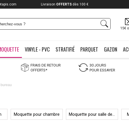
otapis.com
Livraison
OFFERTS
dès 100 €
15€ o
MOQUETTE
VINYLE - PVC
STRATIFIÉ
PARQUET
GAZON
AC
FRAIS DE RETOUR
30 JOURS
OFFERTS*
POUR ESSAYER
 bureau
n
Moquette pour chambre
Moquette pour salle de...