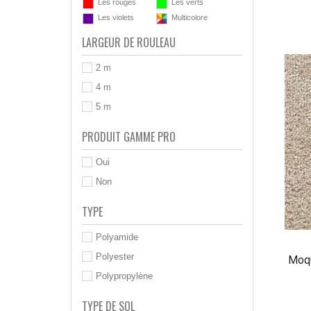
Les rouges
Les verts
Les violets
Multicolore
LARGEUR DE ROULEAU
2 m
4 m
5 m
PRODUIT GAMME PRO
Oui
Non
TYPE
Polyamide
Polyester
Moqu
Polypropylène
TYPE DE SOL