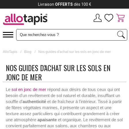
Livraison
OFFERTS
dès 100 €
AlloTapis
/
Blog
/
Nos guides d'achat sur les sols en jonc de mer
NOS GUIDES D'ACHAT SUR LES SOLS EN
JONC DE MER
Le
sol en jonc de mer
répond aux désirs de tous ceux qui ont
besoin d'un revêtement de sol naturel et durable, insufflant un
souffle d'
authenticité
et de fraîcheur à l'intérieur. Tissé à partir
de fibres végétales marines, il présente un aspect et une
texture assez particuliers qui contribuent grandement à créer
une atmosphère
apaisante
et organique. Le revêtement de sol
convient parfaitement aux salons, aux chambres ou aux