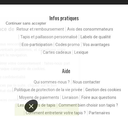
Infos pratiques
Continuer sans accepter
Pour une expérience de
Retour et remboursement
Avis des consommateurs
meilleure qualité
Tapis et paillasson personnalisé
Labels de qualité
En consultant notre site, vous rencontrez nos cookies. Ceux-ci nous
Eco-participation
Codes promo
Vos avantages
permettent de détecter d'éventuels problèmes, et d'améliorer votre
Cartes cadeaux
Lexique
expérience client en facilitant la navigation.
Vous êtes libres de paramétrer votre consentement : faites-nous part
de vos préférences pour chaque catégorie de cookies.
Aide
Consulter notre politique de confidentialité
Qui sommes-nous ?
Nous contacter
Pour modifier vos préférences par la suite, cliquez sur le lien
Politique de protection de la vie privée
Gestion des cookies
'Préférences de cookies' situé dans le pied de page.
Moyens de paiements
Livraison
Foire aux questions
Consentements certifiés par
Les couleurs de tapis
Comment bien choisir son tapis ?
Paramétrer
Accepter et continuer
Comment entretenir votre tapis ?
Partenaires
Plateforme de Gestion du Consentement : Personnalisez vos Options
Axeptio consent
Copyright 2011-2026 - Tous droits réservés -
NeedLeads
Notre plateforme vous permet d'adapter et de gérer vos paramètres de confide