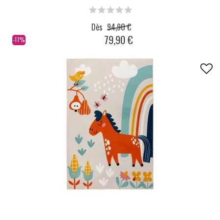
Dès
94,90 €
79,90 €
-17%