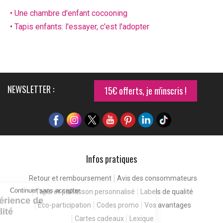
• Une chambre d'enfant cocooning
• Tapis enfants: l'essayer, c'est l'adopter
NEWSLETTER :
15€ offerts, je m'inscris !
Infos pratiques
Retour et remboursement
Avis des consommateurs
Continuer sans accepter
Tapis et paillasson personnalisé
Labels de qualité
Pour une expérience de
Eco-participation
Codes promo
Vos avantages
meilleure qualité
Cartes cadeaux
Lexique