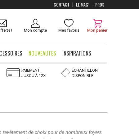
CONTACT
LE MAG'
PROS
fferts !
Mon compte
Mes favoris
Mon panier
CESSOIRES
NOUVEAUTES
INSPIRATIONS
PAIEMENT
ÉCHANTILLON
JUSQU'À 12X
DISPONIBLE
un revêtement de choix pour de nombreux foyers