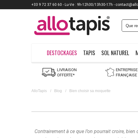
+33 9 72 37 60 60 - Lu-Ve : 9h-12h30/13h30-17h - contact@all
Payez jusqu'à
12x
DESTOCKAGES
TAPIS
SOL NATUREL
LIVRAISON
ENTREPRISE
OFFERTE*
FRANÇAISE
AlloTapis
/
Blog
/
Bien choisir sa moquette
Contrairement à ce que l’on pourrait croire, bien 