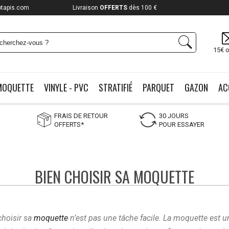
otapis.com
Livraison
OFFERTS
dès 100 €
15€ o
MOQUETTE
VINYLE - PVC
STRATIFIÉ
PARQUET
GAZON
AC
FRAIS DE RETOUR
30 JOURS
OFFERTS*
POUR ESSAYER
BIEN CHOISIR SA MOQUETTE
choisir sa
moquette
n’est pas une tâche facile. La moquette est 