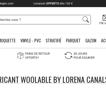
otapis.com
Payez jusqu'à
12x
Liv
15€ o
MOQUETTE
VINYLE - PVC
STRATIFIÉ
PARQUET
GAZON
AC
FRAIS DE RETOUR
30 JOURS
OFFERTS*
POUR ESSAYER
BRICANT WOOLABLE BY LORENA CANAL