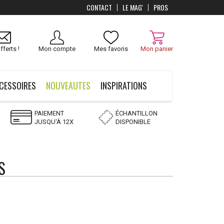
CONTACT
LE MAG'
PROS
raison
OFFERTS
dès 100 €
fferts !
Mon compte
Mes favoris
Mon panier
CESSOIRES
NOUVEAUTES
INSPIRATIONS
PAIEMENT
ÉCHANTILLON
JUSQU'À 12X
DISPONIBLE
S