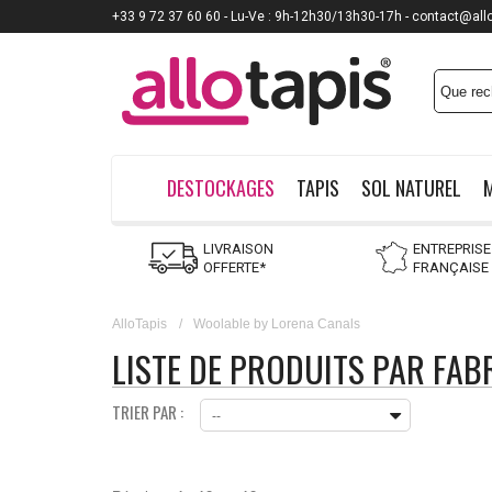
+33 9 72 37 60 60 - Lu-Ve : 9h-12h30/13h30-17h - contact@all
DESTOCKAGES
TAPIS
SOL NATUREL
LIVRAISON
ENTREPRISE
OFFERTE*
FRANÇAISE
AlloTapis
/
Woolable by Lorena Canals
LISTE DE PRODUITS PAR FA
TRIER PAR :
--